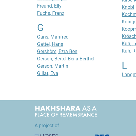
Freund, Elly
Knobl
Fuchs, Franz
Kochm
Königs
G
Koopm
Krösch
Gans, Manfred
Kuh, L
Gattel, Hans
Kuh, R
Gershôm, Ezra Ben
Gerson, Bertel Beila Berthel
L
Gerson, Martin
Gillat, Eva
Langm
A project of