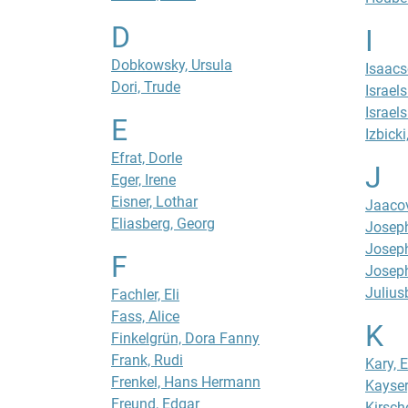
D
I
Dobkowsky, Ursula
Isaac
Dori, Trude
Israel
Israel
E
Izbick
Efrat, Dorle
J
Eger, Irene
Eisner, Lothar
Jaacov
Eliasberg, Georg
Josep
Joseph
F
Joseph
Julius
Fachler, Eli
Fass, Alice
K
Finkelgrün, Dora Fanny
Frank, Rudi
Kary, E
Frenkel, Hans Hermann
Kayser
Freund, Edgar
Kirsc