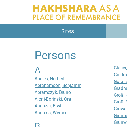
Sites
Persons
A
Glaser,
Goldm
Abeles, Norbert
Goral-
Abrahamson, Benjamin
Gradn
Abramczyk, Bruno
Groß, 
Aloni-Borinski, Ora
Groß, 
Angress, Erwin
Growal
Angress, Werner T.
Grunbe
Grunwa
B