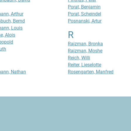
Porat, Benjamin
ann, Arthur
Porat, Scheindel
buch, Bernd
Posnanski, Artur
ann, Louis
R
e, Alois
eopold
Rajzman, Bronka
uth
Rajzman, Moshe
Reich, Willi
Reiter, Lieselotte
ann, Nathan
Rosengarten, Manfred