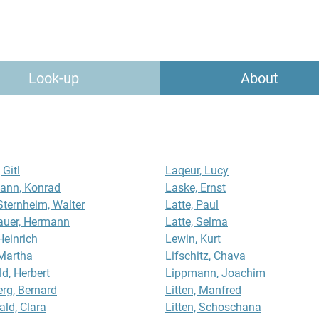
Look-up
About
 Gitl
Laqeur, Lucy
ann, Konrad
Laske, Ernst
Sternheim, Walter
Latte, Paul
auer, Hermann
Latte, Selma
Heinrich
Lewin, Kurt
Martha
Lifschitz, Chava
d, Herbert
Lippmann, Joachim
rg, Bernard
Litten, Manfred
ld, Clara
Litten, Schoschana