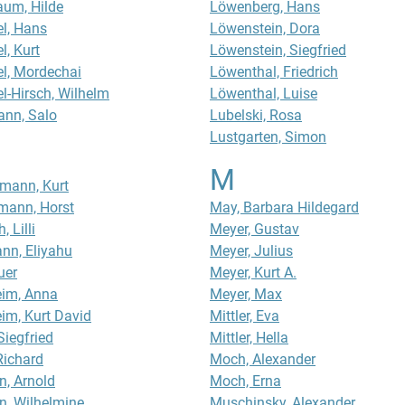
um, Hilde
Löwenberg, Hans
l, Hans
Löwenstein, Dora
, Kurt
Löwenstein, Siegfried
l, Mordechai
Löwenthal, Friedrich
-Hirsch, Wilhelm
Löwenthal, Luise
ann, Salo
Lubelski, Rosa
Lustgarten, Simon
M
mann, Kurt
mann, Horst
May, Barbara Hildegard
 Lilli
Meyer, Gustav
nn, Eliyahu
Meyer, Julius
uer
Meyer, Kurt A.
eim, Anna
Meyer, Max
im, Kurt David
Mittler, Eva
Siegfried
Mittler, Hella
Richard
Moch, Alexander
, Arnold
Moch, Erna
, Wilhelmine
Muschinsky, Alexander