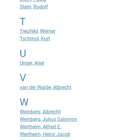
Stern, Rudolf
T
Treufeld, Werner
Tschmul, Kurt
U
Unger, Ariel
V
van der Walde, Albrecht
W
Weinberg, Albrecht
Weinberg, Julius Salomon
Wertheim, Alfred E.
Wertheim, Heinz Jacob