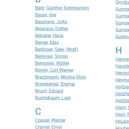
Grynba
Bähr, Günther Schimschon
Gumpe
Baum, Ilse
Gumpel
Baumwol, Jutta
Gumpe
Bejarano, Esther
Gumpel
Bensew, Hans
Guttm
Berger, Max
H
Berlinger, Seev (Wolf)
Berlinger, Simon
Hanne
Bernstein, Walter
Haupt
Bondy, Curt Werner
Henoch,
Brachmann, Moshe Shilo
Heyma
Bromberger, Sigmar
Hofba
Bruch, Eduard
Holzh
Buchsbaum, Lore
Holzhe
Hony, 
C
Horn, 
Coppel, Werner
Houben
Cramer, Ernst
Houben