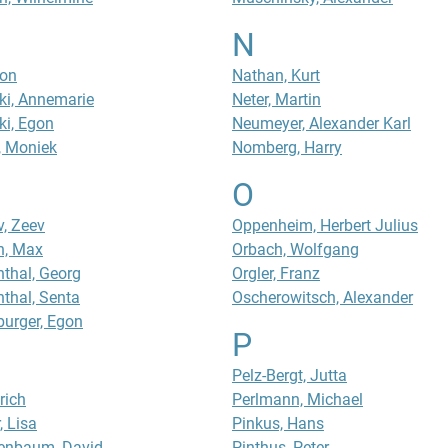
N
son
Nathan, Kurt
ski, Annemarie
Neter, Martin
ski, Egon
Neumeyer, Alexander Karl
i, Moniek
Nomberg, Harry
O
, Zeev
Oppenheim, Herbert Julius
h, Max
Orbach, Wolfgang
thal, Georg
Orgler, Franz
thal, Senta
Oscherowitsch, Alexander
burger, Egon
P
Pelz-Bergt, Jutta
rich
Perlmann, Michael
, Lisa
Pinkus, Hans
henbaum, David
Pinthus, Peter