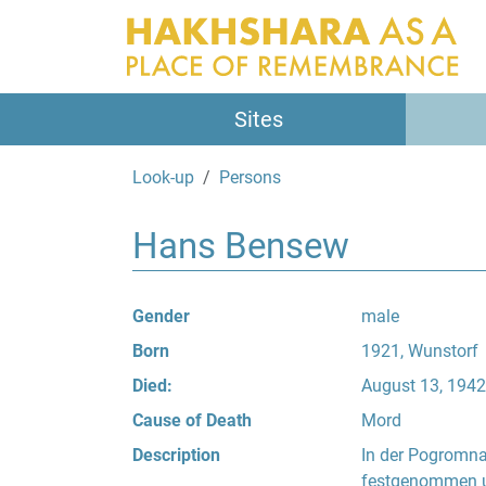
Sites
Look-up
Persons
Hans Bensew
Gender
male
Born
1921, Wunstorf
Died:
August 13, 194
Cause of Death
Mord
Description
In der Pogromna
festgenommen un