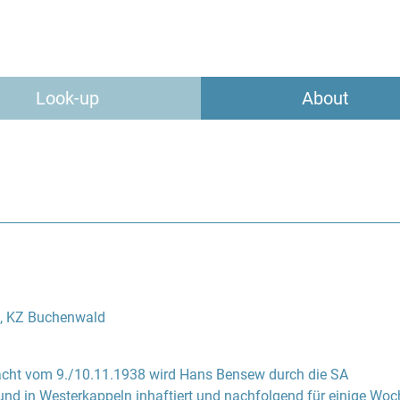
Look-up
About
2, KZ Buchenwald
cht vom 9./10.11.1938 wird Hans Bensew durch die SA
d in Westerkappeln inhaftiert und nachfolgend für einige Wo