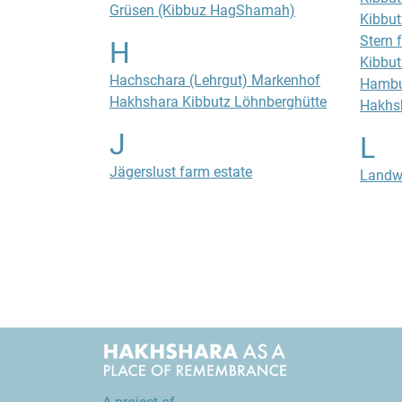
Grüsen (Kibbuz HagShamah)
Kibbut
Stern 
H
Kibbut
Hachschara (Lehrgut) Markenhof
Hambu
Hakhshara Kibbutz Löhnberghütte
Hakhs
J
L
Jägerslust farm estate
Landw