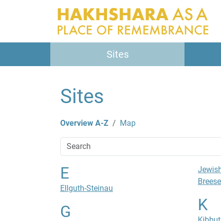
Sites
Sites
Overview A-Z
Map
E
Jewish
Brees
Ellguth-Steinau
K
G
Kibbut