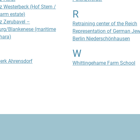
z Westerbeck (Hof Stern /
R
farm estate)
z Zerubavel –
Retraining center of the Reich
rg/Blankenese (maritime
Representation of German Jew
hara)
Berlin Niederschönhausen
W
erk Ahrensdorf
Whittingehame Farm School