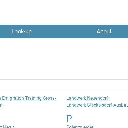
Look-up
About
 Emigration Training Gross-
Landwerk Neuendorf
en
Landwerk Steckelsdorf-Ausba
P
z Herut
Polenzwerder