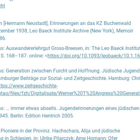
 Erfahrungen mit dem landwirtschaftlichen Arbeitsalltag hatte, w
cht
tikant:innen durch vorherige Tätigkeiten bei Bauern oder in ande
er Arbeit auf dem Gut vertraut und unterstützten den Lehrstab in
n [Hermann Neustadt], Erinnerungen an das KZ Buchenwald
 theoretischen Ausbildung.
mber 1938, Leo Baeck Institute Archive (New York), Memoir
86.
beitete Erziehungsplan sah zudem die kulturelle und geistige B
ss
:
Auswandererlehrgut Gross-Breesen
, in: The Leo Baeck Institu
 vor, um, so die Forderung, „nicht zu verbauern“. Neben Unterrich
 S. 168–187. online: <
https://doi.org/10.1093/leobaeck/10.1.1
Mathematik und Biologie schloss dies auch die Heranführung 
rgerlichen Kanon von klassischer Musik und Literatur mit ein. 
ss
:
Generation zwischen Furcht und Hoffnung. Jüdische Jugend
anden Musizierabende statt, Tageszeitungen lagen im
amburger Beiträge zur Sozial- und Zeitgeschichte. Hamburg: Chr
m aus und das politische Tages- und Weltgeschehen wurde erö
ttps://www.zeitgeschichte-
hungsarbeit gehörte zudem die wöchentlich stattfindende
tao/files/fzh/Digitalisate/Werner%20T%20Angress%20Gener
 der Fragen des (alltäglichen) Zusammenlebens und moralische
utiert und vermittelt wurden.
ss
:
… immer etwas abseits. Jugenderinnerungen eines jüdischen
entralen Aspekt der Bildungsarbeit sollten die charakterliche F
1945
. Berlin: Edition Hentrich 2005.
ste „jüdische Erziehung“ einnehmen, wobei diese eng miteinand
n. Von einer bewussten Beziehung zum Judentum und zur jüdis
:
Pioniere in der Provinz. Hachschara, Alija und jüdische
rde sich eine Stärkung der zumeist wenig bis gar nicht jüdisch-
 in Schlesien
, in:
Ulrike Pilarczyk
;
Arne Homann
;
Ofer
ten Jugendlichen in einer Zeit der Umbrüche, Veränderungen und