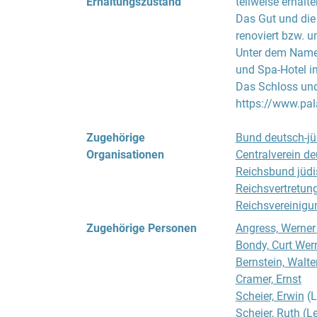
Erhaltungszustand
teilweise erhalte
jüdische Landar
Das Gut und di
Daran angrenzen
renoviert bzw. u
das Gut zu groß
Unter dem Namen
die Bewirtschaft
und Spa-Hotel 
mehr notwendig
Das Schloss und
https://www.pal
Die praktische 
theoretische Unt
Zugehörige
Bund deutsch-jü
Die Feldarbeit b
Organisationen
Centralverein d
männlichen Ausz
Reichsbund jüdi
und die Viehzuch
Reichsvertretun
war vor allem d
Reichsvereinigu
zählte. Auch die
Teilnehmer:inne
Zugehörige Personen
Angress, Werner 
verpflichtend. A
Bondy, Curt Wer
Jahren des Lehr
Bernstein, Walte
der Frau in der 
Cramer, Ernst
warum nie der e
Scheier, Erwin
(L
Auszubildenden 
Scheier, Ruth
(Le