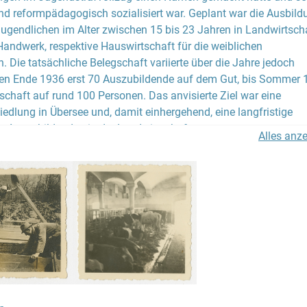
d reformpädagogisch sozialisiert war. Geplant war die Ausbild
ugendlichen im Alter zwischen 15 bis 23 Jahren in Landwirtscha
andwerk, respektive Hauswirtschaft für die weiblichen
. Die tatsächliche Belegschaft variierte über die Jahre jedoch
bten Ende 1936 erst 70 Auszubildende auf dem Gut, bis Sommer
chaft auf rund 100 Personen. Das anvisierte Ziel war eine
edlung in Übersee und, damit einhergehend, eine langfristige
r Auszubildenden in der Landwirtschaft.
Alles anz
he und in Ermangelung besserer Alternativen pachtete die RV im
oß-Breesen im ehemaligen Niederschlesien, rund 30 Kilometer
slau. Dieses war im Besitz der polnisch-jüdischen Familie Rohr, 
 geflohen war. Schon in den Jahren 1930/31 war das Gut vom
e Hachschara genutzt worden. Anfang Mai 1936 trafen die erste
auf dem Lehrgut ein. Das Gut umfasste ein herrschaftliches
 „Schloss“ genannt, in dem die Auszubildenden und der Lehrsta
aren. Umgeben war dies von einem weit angelegten Park, einem
tschaftshof mit Stallungen, Scheunen und Instwohnungen (nich