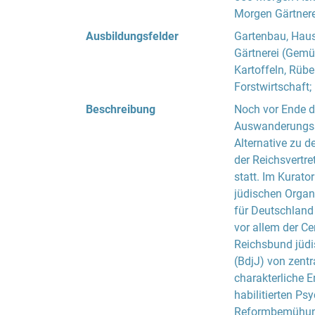
Morgen Gärtnere
Ausbildungsfelder
Gartenbau, Hausw
Gärtnerei (Gemüs
Kartoffeln, Rübe
Forstwirtschaft
Beschreibung
Noch vor Ende d
Auswanderungssc
Alternative zu 
der Reichsvertr
statt. Im Kurato
jüdischen Organ
für Deutschland 
vor allem der Ce
Reichsbund jüdi
(BdjJ) von zentr
charakterliche 
habilitierten Ps
Reformbemühung