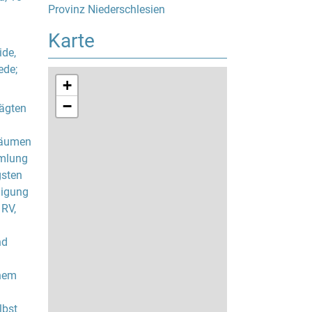
Provinz Niederschlesien
Karte
ide,
ede;
+
−
rägten
 Räumen
mmlung
gsten
nigung
 RV,
nd
inem
lbst