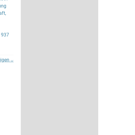
ung
ft,
 1937
eigen ⌵
 April
die
n
b
t-