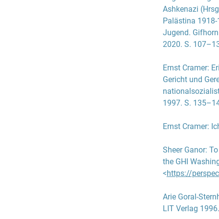
Ashkenazi
(Hrsg
Bedrohung erhof
Palästina 1918-1
Hebräisch zu unt
Jugend. Gifhorn
Ausgestaltung de
2020. S. 107–1
Bemühungen gela
Gemeinschaftsge
Ernst Cramer
:
Er
Gericht und Ger
Die anfängliche
nationalsozialis
Groß-Breesener i
1997. S. 135–1
Groß-Breesenern
Association geg
Ernst Cramer
:
Ic
Auszubildende d
aufgrund der res
Sheer Ganor
:
To
gänzlich zerschl
the GHI Washing
Bundesstaat Vir
<
https://perspe
über mehrere J
Arie Goral-Ster
Wie viele Hach
LIT Verlag 1996
verwüstet. Alle