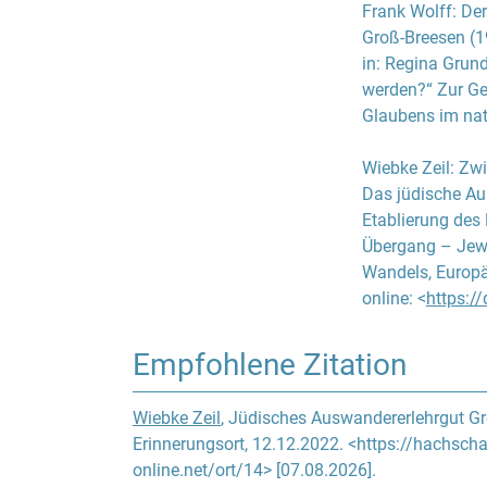
Frank Wolff
:
Der
schließlich die
Groß-Breesen (1
Umwandlung in e
in:
Regina Grun
seiner Funktion
werden?“ Zur Ge
seiner Frau und
Glaubens im nat
Leitung er übern
Ende des Jahres
Wiebke Zeil
:
Zwi
übernahm ab Dez
Das jüdische Au
verbliebenen Ju
Etablierung des
die Sonntagsarb
Übergang – Jewis
des Schlosses du
Wandels, Europäi
beengten Verhäl
online: <
https:/
Wehrmachtslazar
verbliebenen 25
1943 wurden die
Empfohlene Zitation
Mit der Kollekti
Wiebke Zeil
, Jüdisches Auswandererlehrgut Gr
landwirtschaftli
Erinnerungsort, 12.12.2022. <https://hachscha
aktuelle Besitzer
online.net/ort/14> [07.08.2026].