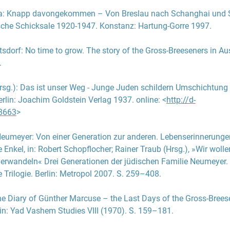
tellten wurden für mehrere Wochen im KZ Buchenwald inhaftiert
a
:
Knapp davongekommen – Von Breslau nach Schanghai und 
die Frauen und Mädchen verblieben auf dem Gut, dessen Leitun
sche Schicksale 1920-1947
. Konstanz: Hartung-Gorre 1997.
uth Hadra, Gruppenführerin und Sekretärin Bondys, und Ruth S
e. Zwar konnte das Lehrgut vorerst weiterbestehen, jedoch ände
tsdorf
:
No time to grow. The story of the Gross-Breeseners in Aus
uren und Bedingungen im Verlauf des Jahres 1939 merklich. Form
.
g der Juden in Deutschland unterstellt, stand Groß-Breesen, wie
stehenden jüdischen Ausbildungsstätten, unter der Kontrolle vo
rsg.):
Das ist unser Weg - Junge Juden schildern Umschichtung
SD beziehungsweise dem im September 1939 geschaffenen
erlin: Joachim Goldstein Verlag 1937. online: <
http://d-
tshauptamt. Als Nachfolger Curt Bondys hatte der Pädagoge Wal
8663
>
eitung des Lehrgutes übernommen. Im Sommer 1939 galt Groß-
 belegt. Mit Kriegsbeginn im September 1939 wurden die Arbeits
 Neumeyer
:
Von einer Generation zur anderen. Lebenserinnerunge
Ausbildung, der theoretische Unterricht und die Freizeit dafür m
e Enkel
, in:
Robert Schopflocher
;
Rainer Traub
(Hrsg.), »Wir woll
otzdem waren Bernstein und einige ältere Auszubildende darum
verwandeln« Drei Generationen der jüdischen Familie Neumeyer.
einschaftsleben aufrechtzuerhalten. Es gab weiterhin Diskuss
 Trilogie. Berlin: Metropol 2007. S. 259–408.
d lebensweltliche Fragen, die Bibliothek wurde ausgebaut und a
fanden gelegentlich statt. Die Kontrolle durch das NS-Regime w
e Diary of Günther Marcuse – the Last Days of the Gross-Brees
an deutlich, dass im Laufe der Zeit mehrfach Kleingruppen aus 
 in: Yad Vashem Studies VIII (1970). S. 159–181.
itseinsatz in andere landwirtschaftliche Güter oder Forsteinsat
urden. Am 31. August 1941 erfolgte auf Befehl der Gestapo