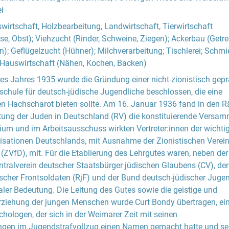
i
irtschaft, Holzbearbeitung, Landwirtschaft, Tierwirtschaft
e, Obst); Viehzucht (Rinder, Schweine, Ziegen); Ackerbau (Getre
n); Geflügelzucht (Hühner); Milchverarbeitung; Tischlerei; Schmi
; Hauswirtschaft (Nähen, Kochen, Backen)
es Jahres 1935 wurde die Gründung einer nicht-zionistisch gep
hule für deutsch-jüdische Jugendliche beschlossen, die eine
den Hachscharot bieten sollte. Am 16. Januar 1936 fand in den
etung der Juden in Deutschland (RV) die konstituierende Versa
rium und im Arbeitsausschuss wirkten Vertreter:innen der wichti
isationen Deutschlands, mit Ausnahme der Zionistischen Verei
(ZVfD), mit. Für die Etablierung des Lehrgutes waren, neben der
ntralverein deutscher Staatsbürger jüdischen Glaubens (CV), der
scher Frontsoldaten (RjF) und der Bund deutsch-jüdischer Juge
aler Bedeutung. Die Leitung des Gutes sowie die geistige und
Erziehung der jungen Menschen wurde Curt Bondy übertragen, e
ychologen, der sich in der Weimarer Zeit mit seinen
en im Jugendstrafvollzug einen Namen gemacht hatte und se