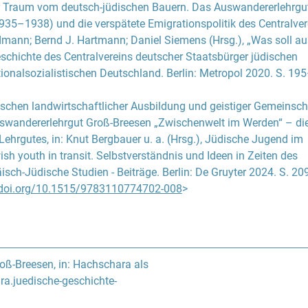
 Traum vom deutsch-jüdischen Bauern. Das Auswandererlehrgu
 offizielle Auflösung des Auswandererlehrguts Groß-Breesen und 
935–1938) und die verspätete Emigrationspolitik des Centralver
in Zwangsarbeitslager. Im Oktober 1941 wurde Walter Bernstei
dmann
;
Bernd J. Hartmann
;
Daniel Siemens
(Hrsg.), „Was soll a
 als Leiter des ehemaligen Lehrguts enthoben und gemeinsam m
schichte des Centralvereins deutscher Staatsbürger jüdischen
 seinem Kind dem Forstarbeitslager Kaisermühl zugeteilt, dessen
ionalsozialistischen Deutschland. Berlin: Metropol 2020. S. 19
ehmen sollte, bis er im April 1943 nach Auschwitz deportiert und
 1943 ermordet wurde. Die Leitung des Arbeitslagers Groß-Bree
schen landwirtschaftlicher Ausbildung und geistiger Gemeinsch
ember 1941 ein Herr Hildebrandt, der sich durch Schikanen der
swandererlehrgut Groß-Breesen „Zwischenwelt im Werden“ – di
gendlichen hervortat. Lebensmittelrationen wurden stark gekürz
 Lehrgutes
, in:
Knut Bergbauer
u. a. (Hrsg.), Jüdische Jugend im
eit eingeführt. Im Oktober 1942 erfolgte die zwangsweise Räu
h youth in transit. Selbstverständnis und Ideen in Zeiten des
rch die letzten Breesener, die fortan auf dem Wirtschaftshof in 
sch-Jüdische Studien - Beiträge. Berlin: De Gruyter 2024. S. 2
tnissen untergebracht wurden. Anfang 1943 wurde im Schloss e
/doi.org/10.1515/9783110774702-008
>
ett eingerichtet. Mit dem Eintreffen der ersten Verwundeten wa
 Jungen der Zutritt zum Schloss endgültig untersagt. Ende Febr
 letzten Groß-Breesener nach Auschwitz deportiert.
vierung Ende der 1940er-Jahre wurde das Gut zu einem staatlich-
oß-Breesen, in: Hachschara als
chen Betrieb der Volksrepublik Polen (PGR). 1999 erwarb es der
ra.juedische-geschichte-
.