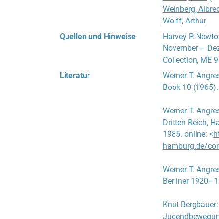
vorher keinerlei
Weinberg, Albre
die älteren Prak
Wolff, Arthur
Lehrgütern mit d
Quellen und Hinweise
Harvey P. Newto
praktischen wie
November – Deze
Collection, ME 9
Der anfangs erar
Literatur
Werner T. Angre
der Jugendlichen
Book 10 (1965).
Fremdsprachen, 
einen bildungsbü
Werner T. Angre
diesem Zwecke f
Dritten Reich
, H
Versammlungsrau
1985. online: <
h
Zu Bondys Erzie
hamburg.de/con
Lebenskunde, in
Standpunkte disk
Werner T. Angre
Einen weiteren z
Berliner 1920–
sowie die bewus
verbunden ware
Knut Bergbauer
Gemeinschaft wu
Jugendbewegung
religiös gepräg