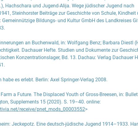
.), Hachschara und Jugend-Alija. Wege jüdischer Jugend nach
ft. Ab 1937 kamen zeitweise externe Lehrer auf das Gut, um
941, Steinhorster Beiträge zur Geschichte von Schule, Kindheit
errichten. Ältere Praktikant:innen und Ruth Scheier nahmen sic
: Gemeinnützige Bildungs- und Kultur GmbH des Landkreises Gi
s Shabbats und wichtiger jüdischer Feiertage an. Trotz dieser
33.
ng es nicht, in Groß-Breesen ein dezidiert „jüdisches
fühl“ zu etablieren.
innerungen an Buchenwald
, in:
Wolfgang Benz
;
Barbara Diestl
(H
echtigkeit. Dachauer Hefte. Studien und Dokumente zur Geschich
 Auswanderungsplanung sah die Errichtung einer Kollektivsiedlu
tischen Konzentrationslager, Bd. 13. Dachau: Verlag Dachauer H
n Südamerika vor. Im Juni 1938 reiste die erste Gruppe von sec
41.
 nach Argentinien aus, um in der von der Jewish Colonisation
ründeten Kolonie Avigdor zu siedeln. Die Hoffnung, dass weitere
h habe es erlebt
. Berlin: Axel Springer-Verlag 2008.
en ersten Siedler:innen folgen könnten, hatte sich Ende Somme
triktiven Einwanderungspolitik der argentinischen Regierung be
 Farm a Future. The Displaced Youth of Gross-Breesen
, in: Bulle
agen. Letztlich hatte nur die Siedlung in Hyde Farmlands im US-
ton, Supplements 15 (2020). S. 19–40. online:
ginia, wo eine Gruppe von knapp 30 Auszubildenden Zuflucht fa
ctivia.net/receive/pnet_mods_00003552
>
ahre (1938–1941) Bestand.
nheim
:
Jeckepotz. Eine deutsch-jüdische Jugend 1914–1933
. Ha
scharot wurde Groß-Breesen im Zuge des Novemberpogroms 19
.
 männlichen Auszubildenden ab 18 Jahren, Curt Bondy und die