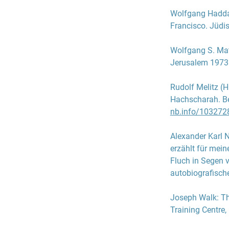
jüdischen Anges
Wolfgang Hadd
jüngeren sowie 
Francisco. Jüdi
vorübergehend R
übertragen wurd
Wolfgang S. Ma
sich die Strukt
Jerusalem 1973
Reichsvereinigun
anderen noch be
Rudolf Melitz
(H
Gestapo sowie 
Hachscharah
. B
Reichssicherhei
nb.info/103272
Bernstein die L
Breesen als voll
Alexander Karl
ausgedehnt, die 
erzählt für mein
beschnitten. Tr
Fluch in Segen 
bemüht, das Gem
autobiografische
um religiöse un
Musizierabende 
Joseph Walk
:
Th
jedoch auch dar
Training Centre
,
Breesen zum Arbe
abkommandiert w