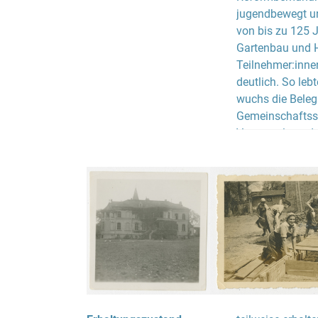
jugendbewegt un
von bis zu 125 J
Gartenbau und H
Teilnehmer:innen
deutlich. So le
wuchs die Belegs
Gemeinschaftssi
Verwurzelung de
Nach langer Suc
1936 das Gut Gr
nördlich von Bre
1933 nach Polen
Hechaluz für di
Auszubildenden 
Herrenhaus, das
untergebracht w
großzügigen Wir