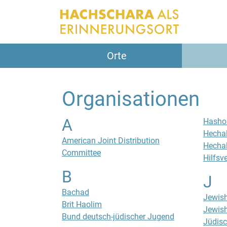
Orte
Organisationen
A
Hasho
Hechal
American Joint Distribution
Hechal
Committee
Hilfsv
B
J
Bachad
Jewish
Brit Haolim
Jewish
Bund deutsch-jüdischer Jugend
Jüdisc