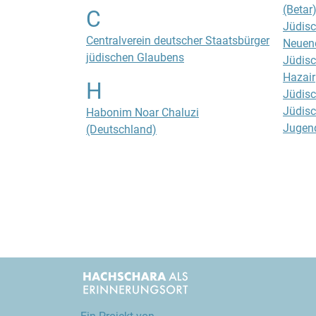
(Betar
C
Jüdisc
Centralverein deutscher Staatsbürger
Neuen
jüdischen Glaubens
Jüdisc
Hazair
H
Jüdisc
Jüdisc
Habonim Noar Chaluzi
Jugend
(Deutschland)