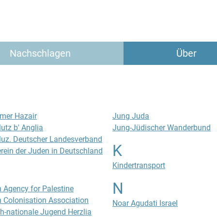
Nachschlagen
Über
mer Hazair
Jung Juda
utz b' Anglia
Jung-Jüdischer Wanderbund
uz. Deutscher Landesverband
K
erein der Juden in Deutschland
Kindertransport
N
 Agency for Palestine
 Colonisation Association
Noar Agudati Israel
h-nationale Jugend Herzlia