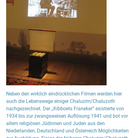
Neben den wirklich eindrücklichen Filmen werden hier
auch die Lebenswege einiger Chaluzim/Chaluzoth
nachgezeichnet. Der „Kibboets Franeker“ existierte von
1934 bis zur zwangsweisen Auflösung 1941 und bot vor
allem religiösen Jüdinnen und Juden aus den
Niederlanden, Deutschland und Österreich Möglichkeiten