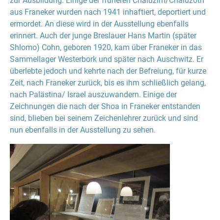
zur Ausbildung. Einige der früheren Chaluzim/Chaluzoth
aus Franeker wurden nach 1941 inhaftiert, deportiert und
ermordet. An diese wird in der Ausstellung ebenfalls
erinnert. Auch der junge Breslauer Hans Martin (später
Shlomo) Cohn, geboren 1920, kam über Franeker in das
Sammellager Westerbork und später nach Auschwitz. Er
überlebte jedoch und kehrte nach der Befreiung, für kurze
Zeit, nach Franeker zurück, bis es ihm schließlich gelang,
nach Palästina/ Israel auszuwandern. Einige der
Zeichnungen die nach der Shoa in Franeker entstanden
sind, blieben bei seinem Zeichenlehrer zurück und sind
nun ebenfalls in der Ausstellung zu sehen.