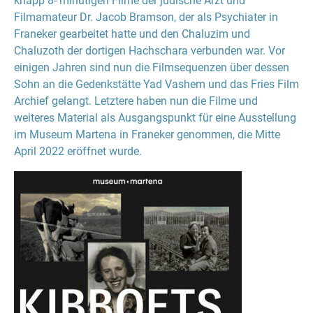
knapp 8- minütigen Filme der jüdische Arzt und
Filmamateur Dr. Jacob Bramson, der als Psychiater in
Franeker gearbeitet hatte und den Chaluzim und
Chaluzoth der dortigen Hachschara verbunden war. Vor
einigen Jahren sind nun die Filmsequenzen über dessen
Sohn an die Gedenkstätte Yad Vashem und das Fries Film
Archief gelangt. Letztere haben nun die Filme und
weiteres Material als Ausgangspunkt für eine Ausstellung
im Museum Martena in Franeker genommen, die Mitte
April 2022 eröffnet wurde.